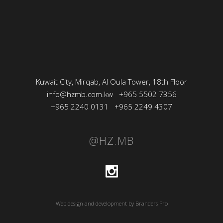
Kuwait City, Mirqab, Al Oula Tower, 18th Floor
info@hzmb.com.kw
+965 5502 7356
+965 2240 0131
+965 2249 4307
@HZ.MB
Web design and development by Branders Pro