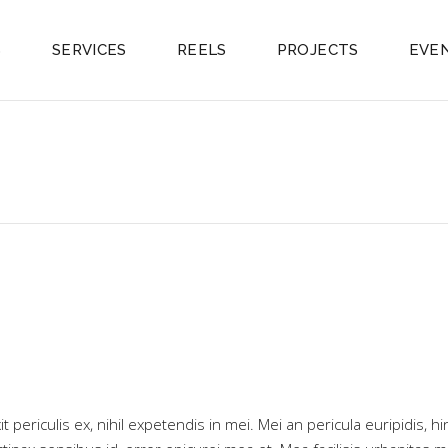
S
SERVICES
REELS
PROJECTS
EVE
riculis ex, nihil expetendis in mei. Mei an pericula euripidis, hinc