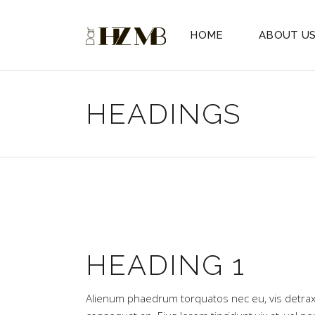
HOME
ABOUT U
HEADINGS
HEADING 1
Alienum phaedrum torquatos nec eu, vis detraxit pe