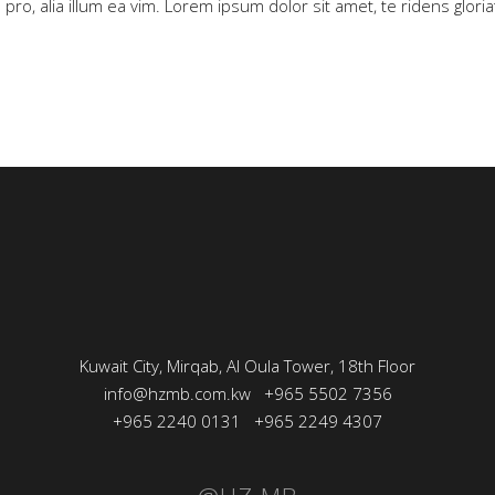
 pro, alia illum ea vim. Lorem ipsum dolor sit amet, te ridens glor
Kuwait City, Mirqab, Al Oula Tower, 18th Floor
info@hzmb.com.kw
+965 5502 7356
+965 2240 0131
+965 2249 4307